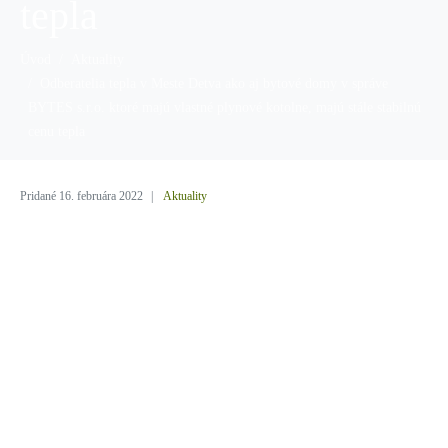
tepla
Úvod
Aktuality
Odberatelia tepla v Meste Detva ako aj bytové domy v správe
BYTES s.r.o. ktoré majú vlastné plynové kotolne, majú stále stabilnú
cenu tepla
Pridané
16. februára 2022
Aktuality