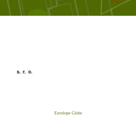
BYTES s.r.o. zabezpečuje všetky potrebné služby pre vaše
pohodlné a bezproblémové bývanie – správu bytov, výrobu a
dodávku tepla a všetky servisné práce.
Envelope
Globe
MENU