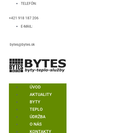
TELEFÓN:
+421 918 187 206
E-MAIL:
bytes@bytes.sk
ÚVOD
AKTUALITY
BYTY
TEPLO
ÚDRŽBA
O NÁS
KONTAKTY