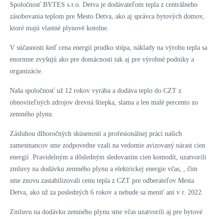
Spoločnosť BYTES s.r.o. Detva je dodávateľom tepla z centrálneho
zásobovania teplom pre Mesto Detva, ako aj správca bytových domov,
ktoré majú vlastné plynové kotolne.
V súčasnosti keď cena energií prudko stúpa, náklady na výrobu tepla sa
enormne zvyšujú ako pre domácnosti tak aj pre výrobné podniky a
organizácie.
Naša spoločnosť už 12 rokov vyrába a dodáva teplo do CZT z
obnoviteľných zdrojov drevná štiepka, slama a len malé percento zo
zemného plynu.
Zásluhou dlhoročných skúseností a profesionálnej práci našich
zamestnancov sme zodpovedne vzali na vedomie avizovaný nárast cien
energií .Pravidelným a dôsledným sledovaním cien komodít, uzatvorili
zmluvy na dodávku zemného plynu a elektrickej energie včas, , čím
sme znovu zastabilizovali cenu tepla z CZT pre odberateľov Mesta
Detva, ako už za posledných 6 rokov a nebude sa meniť ani v r. 2022.
Zmluvu na dodávku zemného plynu sme včas uzatvorili aj pre bytové