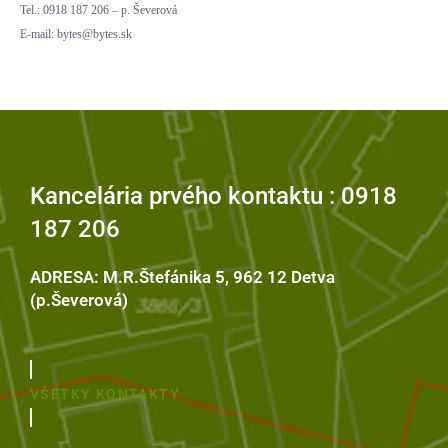
Tel.: 0918 187 206 – p. Ševerová
E-mail: bytes@bytes.sk
Kancelária prvého kontaktu : 0918
187 206
ADRESA: M.R.Štefánika 5, 962 12 Detva
(p.Ševerová)
VŠETKY KONTAKTY