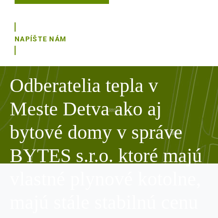
NAPÍŠTE NÁM
Odberatelia tepla v
Meste Detva ako aj
bytové domy v správe
BYTES s.r.o. ktoré majú
vlastné plynové kotolne,
majú stále stabilnú cenu