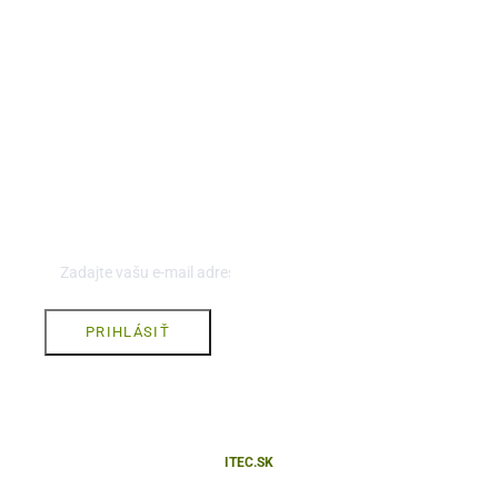
Koniec dodávky tepla pre UK od 30.5.2025
ODBER AKTUALÍT
Chcete byť informovaný o novinkách a aktualitách? Prihláste
sa ich na odber.
PRIHLÁSIŤ
COPYRIGHT © 2021 BYTES, S.R.O. ALL RIGHTS RESERVED.
CREATED BY
ITEC.SK
.