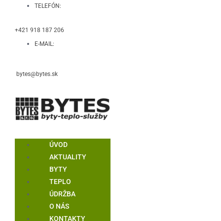
TELEFÓN:
+421 918 187 206
E-MAIL:
bytes@bytes.sk
ÚVOD
AKTUALITY
BYTY
TEPLO
ÚDRŽBA
O NÁS
KONTAKTY