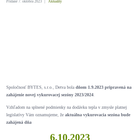
Pridané
7. októbra 2023
Aktuality
Spoločnosť BYTES, s.r.o., Detva bola
dňom 1.9.2023 pripravená na
zahájenie novej vykurovacej sezóny 2023/2024
.
Vzhľadom na splnené podmienky na dodávku tepla v zmysle platnej
legislatívy Vám oznamujeme, že
aktuálna vykurovacia sezóna bude
zahájená dňa
6.10.2023