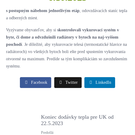
s postupným nábehom jednotlivým etáp
, odovzdávacích staníc tepla
a odberných miest.
Vyzývame obyvateľov, aby si
skontrolovali vykurovací systém v
byte, či dome a odvzdušnili radiátory v bytoch na naj-vyššom
poschodí
. Je dôležité, aby vykurovacie telesá (termostatické hlavice na
radiátoroch) vo všetkých bytoch boli ešte pred spustením vykurovania
otvorené na maximum. Predíde sa tým komplikáciám so zavzdušnením
systému.
Facebook
Twitter
LinkedIn
Koniec dodávky tepla pre UK od
22.5.2023
Predošlá