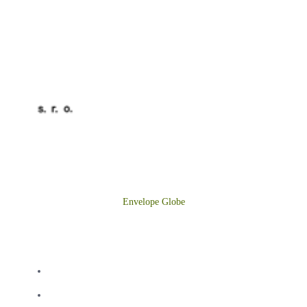
BYTES s.r.o. zabezpečuje všetky potrebné služby pre vaše
pohodlné a bezproblémové bývanie – správu bytov, výrobu a
dodávku tepla a všetky servisné práce.
Envelope
Globe
MENU
Úvod
O nás