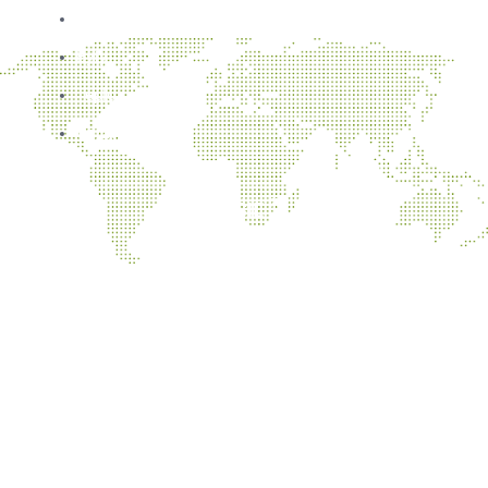
Aktuality
Byty
Teplo
Údržba
NAJNOVŠIE ČLÁNKY
Koniec dodávky tepla pre UK od 21.5.2026
Oznámenie o prerušení distribúcie tepla a teplej vody dňa
9.5.2026
Vykurovacia sezóna 2025/26 bola zahájená
Koniec dodávky tepla pre UK od 30.5.2025