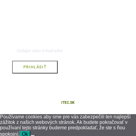
ODBER AKTUALÍT
Chcete byť informovaný o novinkách a aktualitách? Prihláste
sa ich na odber.
PRIHLÁSIŤ
COPYRIGHT © 2021 BYTES, S.R.O. ALL RIGHTS RESERVED.
CREATED BY
ITEC.SK
.
Používame cookies aby sme pre vás zabezpečili ten najlepší
zážitok z našich webových stránok. Ak budete pokračovať v
používaní tejto stránky budeme predpokladať, že ste s ňou
spokojní.
Ok