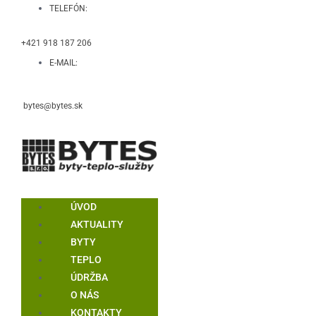
TELEFÓN:
+421 918 187 206
E-MAIL:
bytes@bytes.sk
ÚVOD
AKTUALITY
BYTY
TEPLO
ÚDRŽBA
O NÁS
KONTAKTY