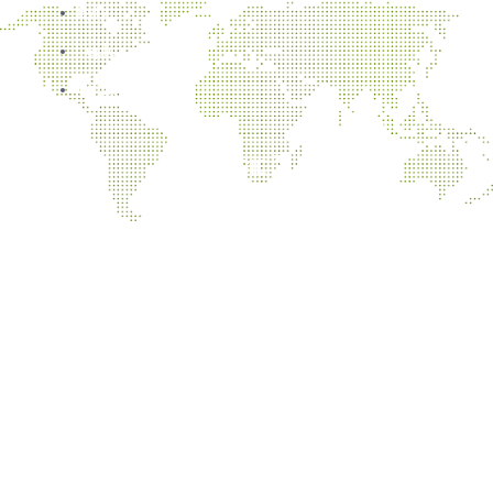
Byty
Teplo
Údržba
NAJNOVŠIE ČLÁNKY
Koniec dodávky tepla pre UK od 21.5.2026
Oznámenie o prerušení distribúcie tepla a teplej vody dňa
9.5.2026
Vykurovacia sezóna 2025/26 bola zahájená
Koniec dodávky tepla pre UK od 30.5.2025