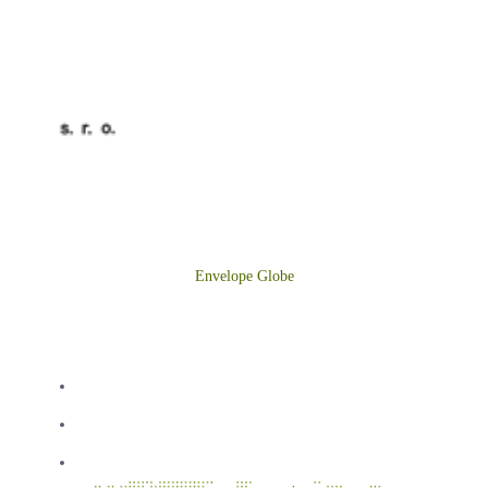
BYTES s.r.o. zabezpečuje všetky potrebné služby pre vaše
pohodlné a bezproblémové bývanie – správu bytov, výrobu a
dodávku tepla a všetky servisné práce.
Envelope
Globe
MENU
Úvod
O nás
Aktuality