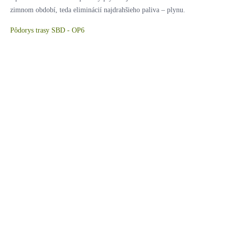
zimnom období, teda eliminácií najdrahšieho paliva – plynu.
Pôdorys trasy SBD - OP6