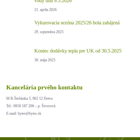
vody dňa 9.5.2026
21. apríla 2026
Vykurovacia sezóna 2025/26 bola zahájená
29. septembra 2025
Koniec dodávky tepla pre UK od 30.5.2025
30. mája 2025
Kancelária prvého kontaktu
M.R.Štefánika 5, 962 12 Detva
Tel.: 0918 187 206 – p. Ševerová
E-mail: bytes@bytes.sk